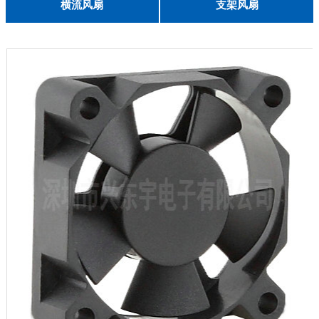
English
横流风扇
支架风扇
DC 030
3010
4010
5010
6010
6025
8015
5032碟形
8030碟形
9025
9025碟形
1225
1025碟形
1025
1225碟形
1525碟形
12538离心