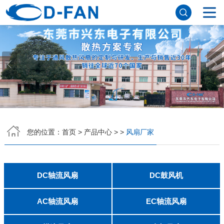
网站首页
关于91免费版下载网站
公司简介
董事长寄语
发展历程
公司优势
企业文化
荣誉资质
企业风采
仪器设备
视频中心
产品中心
DC轴流风扇
DC鼓风机
AC轴流风扇
EC轴流风扇
横流风扇
支架风扇
应用案例
您的位置：
首页
>
产品中心
>
>
风扇厂家
工程案例
解决方案
新闻资讯
公司新闻
行业资讯
DC轴流风扇
DC鼓风机
常见问题
2006
2010
2507
2510
3006
3007
3010
3510
4007
4010-B
4015
4020
4028
4510
5010
5015
5020
5025
6010
6015
6020
6025
6038
7010
7015
7025
8010
8015
8025-A
8025-B
8038
9025-B
8020
9238
1225-A
1225-B
1232
1238-A
1238-B
1425
1751
20060
2006
3507
4008
DFM4010B
4020
4506-A
4506-B
5008
5010
5015-A
5015-B
5016
5020-A
5020-B
5025-A
5025-B
6006
6008
6015-A
6015-B
6020
6025
6028-A
6028-B
7515
7525
7530-A
7530-B
8030-A
8030-B
9330-A
9330-C
9733
10033
1232
联系91免费版下载网站
AC轴流风扇
EC轴流风扇
8025
8038
9225
9238
1225
1238
1738
1751
2260
6025
8025
8038
9225
9238
1238
联系方式
客户留言
人才招聘