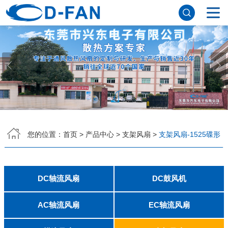
网站首页
关于91免费版下载网站
公司简介
董事长寄语
发展历程
公司优势
企业文化
荣誉资质
企业风采
仪器设备
视频中心
产品中心
DC轴流风扇
DC鼓风机
AC轴流风扇
EC轴流风扇
横流风扇
支架风扇
应用案例
您的位置：
首页
>
产品中心
>
支架风扇
>
支架风扇-1525碟形
工程案例
解决方案
新闻资讯
公司新闻
行业资讯
DC轴流风扇
DC鼓风机
常见问题
2006
2010
2507
2510
3006
3007
3010
3510
4007
4010-B
4015
4020
4028
4510
5010
5015
5020
5025
6010
6015
6020
6025
6038
7010
7015
7025
8010
8015
8025-A
8025-B
8038
9025-B
8020
9238
1225-A
1225-B
1232
1238-A
1238-B
1425
1751
20060
2006
3507
4008
DFM4010B
4020
4506-A
4506-B
5008
5010
5015-A
5015-B
5016
5020-A
5020-B
5025-A
5025-B
6006
6008
6015-A
6015-B
6020
6025
6028-A
6028-B
7515
7525
7530-A
7530-B
8030-A
8030-B
9330-A
9330-C
9733
10033
1232
联系91免费版下载网站
AC轴流风扇
EC轴流风扇
8025
8038
9225
9238
1225
1238
1738
1751
2260
6025
8025
8038
9225
9238
1238
联系方式
客户留言
人才招聘