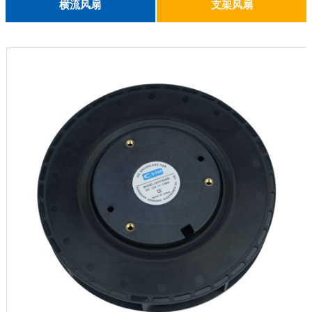
English
横流风扇
支架风扇
DC 030
3010
4010
5010
6010
6025
8015
5032碟形
8030碟形
9025
9025碟形
1225
1025碟形
1025
1225碟形
1525碟形
12538离心