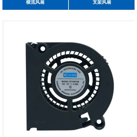
English
横流风扇
支架风扇
DC 030
3010
4010
5010
6010
6025
8015
5032碟形
8030碟形
9025
9025碟形
1225
1025碟形
1025
1225碟形
1525碟形
12538离心