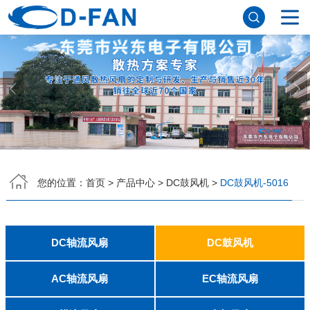
网站首页
关于91免费版下载网站
公司简介
董事长寄语
发展历程
公司优势
企业文化
荣誉资质
企业风采
仪器设备
视频中心
产品中心
DC轴流风扇
DC鼓风机
AC轴流风扇
EC轴流风扇
横流风扇
支架风扇
应用案例
您的位置：
首页
>
产品中心
>
DC鼓风机
>
DC鼓风机-5016
工程案例
解决方案
新闻资讯
公司新闻
行业资讯
DC轴流风扇
DC鼓风机
常见问题
2006
2010
2507
2510
3006
3007
3010
3510
4007
4010-B
4015
4020
4028
4510
5010
5015
5020
5025
6010
6015
6020
6025
6038
7010
7015
7025
8010
8015
8025-A
8025-B
8038
9025-B
8020
9238
1225-A
1225-B
1232
1238-A
1238-B
1425
1751
20060
2006
3507
4008
DFM4010B
4020
4506-A
4506-B
5008
5010
5015-A
5015-B
5016
5020-A
5020-B
5025-A
5025-B
6006
6008
6015-A
6015-B
6020
6025
6028-A
6028-B
7515
7525
7530-A
7530-B
8030-A
8030-B
9330-A
9330-C
9733
10033
1232
联系91免费版下载网站
AC轴流风扇
EC轴流风扇
8025
8038
9225
9238
1225
1238
1738
1751
2260
6025
8025
8038
9225
9238
1238
联系方式
客户留言
人才招聘