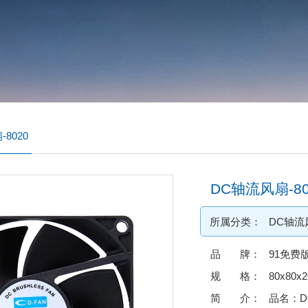
8020
DC轴流风扇-80
所属分类：
DC轴流
品 牌：
91免费
规 格：
80x80x
简 介：
品名：