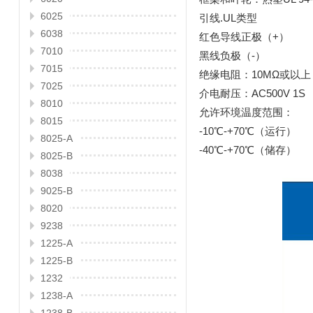
6025
引线.UL类型
6038
红色导线正极（+）
7010
黑线负极（-）
7015
绝缘电阻：10MΩ或以上
7025
介电耐压：AC500V 1S
8010
允许环境温度范围：
8015
-10℃-+70℃（运行）
8025-A
-40℃-+70℃（储存）
8025-B
8038
9025-B
8020
9238
1225-A
1225-B
1232
1238-A