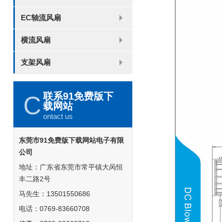
8025
8038
9225
9238
1225
1238
1738
1751
2260
EC轴流风扇
6025
8025
8038
9225
9238
1238
横流风扇
DC 030
支架风扇
3010
4010
5010
6010
6025
8015
5032碟形
8030碟形
9025
9025碟形
1225
1025碟形
1025
1225碟形
1525碟形
12538离心
联系91免费版下
C
载网站
ontact us
东莞市91免费版下载网站电子有限
公司
地址：广东省东莞市常平镇大呙恒
丰二路2号
马先生：13501550686
电话：0769-83660708