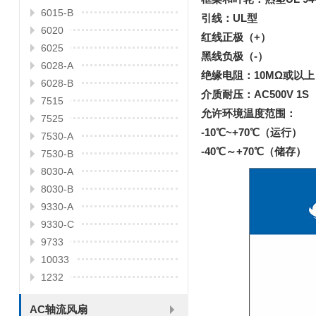
6015-B
引线：UL型
6020
红线正极（+）
6025
黑线负极（-）
6028-A
绝缘电阻：10MΩ或以上
6028-B
介质耐压：AC500V 1S
7515
允许环境温度范围：
7525
-10℃~+70℃（运行）
7530-A
-40℃～+70℃（储存）
7530-B
8030-A
8030-B
9330-A
9330-C
9733
10033
1232
AC轴流风扇