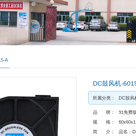
5-A
DC鼓风机-6015
所属分类：
DC鼓风
品 牌：
91免费
规 格：
60x60x
简 介：
品名