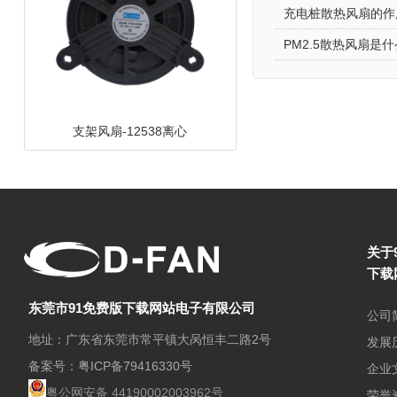
充电桩散热风扇的作
PM2.5散热风扇是什么
DC鼓风机-8030-A
关于
下载
东莞市91免费版下载网站电子有限公司
公司
地址：广东省东莞市常平镇大呙恒丰二路2号
发展
备案号：
粤ICP备79416330号
企业
支架风扇-9025碟形
粤公网安备 44190002003962号
荣誉