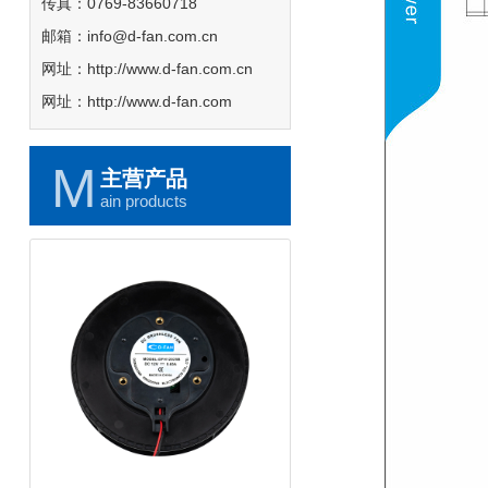
传真：0769-83660718
邮箱：info@d-fan.com.cn
网址：http://www.d-fan.com.cn
网址：http://www.d-fan.com
M
主营产品
ain products