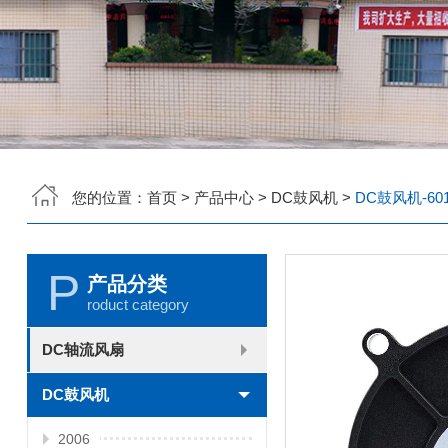
您的位置：
首页
>
产品中心
>
DC鼓风机
>
DC鼓风机-601
P
产品分类
roduct category
DC轴流风扇
2006
2010
2507
2510
3006
3007
3010
3510
4007
4010-B
4015
4020
4028
4510
5010
5015
5020
5025
6010
6015
6020
6025
6038
7010
7015
7025
8010
8015
8025-A
8025-B
8038
9025-B
8020
9238
1225-A
1225-B
1232
1238-A
1238-B
1425
1751
20060
DC鼓风机
2006