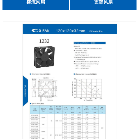
English
横流风扇
支架风扇
DC 030
3010
4010
5010
6010
6025
8015
5032碟形
8030碟形
9025
9025碟形
1225
1025碟形
1025
1225碟形
1525碟形
12538离心