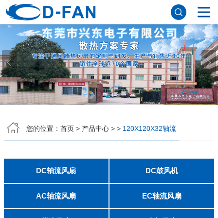
网站首页
关于91免费版下载网站
公司简介
董事长寄语
发展历程
公司优势
企业文化
荣誉资质
企业风采
仪器设备
视频中心
产品中心
DC轴流风扇
DC鼓风机
AC轴流风扇
EC轴流风扇
横流风扇
支架风扇
应用案例
您的位置：
首页
>
产品中心
>
>
120X120X32轴流
工程案例
解决方案
新闻资讯
公司新闻
行业资讯
DC轴流风扇
DC鼓风机
常见问题
2006
2010
2507
2510
3006
3007
3010
3510
4007
4010-B
4015
4020
4028
4510
5010
5015
5020
5025
6010
6015
6020
6025
6038
7010
7015
7025
8010
8015
8025-A
8025-B
8038
9025-B
8020
9238
1225-A
1225-B
1232
1238-A
1238-B
1425
1751
20060
2006
3507
4008
DFM4010B
4020
4506-A
4506-B
5008
5010
5015-A
5015-B
5016
5020-A
5020-B
5025-A
5025-B
6006
6008
6015-A
6015-B
6020
6025
6028-A
6028-B
7515
7525
7530-A
7530-B
8030-A
8030-B
9330-A
9330-C
9733
10033
1232
联系91免费版下载网站
AC轴流风扇
EC轴流风扇
8025
8038
9225
9238
1225
1238
1738
1751
2260
6025
8025
8038
9225
9238
1238
联系方式
客户留言
人才招聘