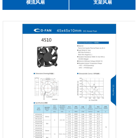
English
横流风扇
支架风扇
DC 030
3010
4010
5010
6010
6025
8015
5032碟形
8030碟形
9025
9025碟形
1225
1025碟形
1025
1225碟形
1525碟形
12538离心