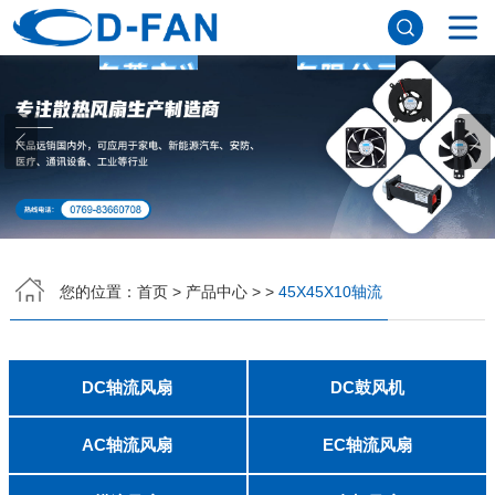
网站首页
关于91免费版下载网站
公司简介
董事长寄语
发展历程
公司优势
企业文化
荣誉资质
企业风采
仪器设备
视频中心
产品中心
DC轴流风扇
DC鼓风机
AC轴流风扇
EC轴流风扇
横流风扇
支架风扇
应用案例
您的位置：
首页
>
产品中心
>
>
45X45X10轴流
工程案例
解决方案
新闻资讯
公司新闻
行业资讯
DC轴流风扇
DC鼓风机
常见问题
2006
2010
2507
2510
3006
3007
3010
3510
4007
4010-B
4015
4020
4028
4510
5010
5015
5020
5025
6010
6015
6020
6025
6038
7010
7015
7025
8010
8015
8025-A
8025-B
8038
9025-B
8020
9238
1225-A
1225-B
1232
1238-A
1238-B
1425
1751
20060
2006
3507
4008
DFM4010B
4020
4506-A
4506-B
5008
5010
5015-A
5015-B
5016
5020-A
5020-B
5025-A
5025-B
6006
6008
6015-A
6015-B
6020
6025
6028-A
6028-B
7515
7525
7530-A
7530-B
8030-A
8030-B
9330-A
9330-C
9733
10033
1232
联系91免费版下载网站
AC轴流风扇
EC轴流风扇
8025
8038
9225
9238
1225
1238
1738
1751
2260
6025
8025
8038
9225
9238
1238
联系方式
客户留言
人才招聘