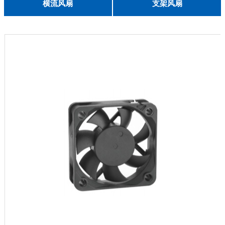
English
横流风扇
支架风扇
DC 030
3010
4010
5010
6010
6025
8015
5032碟形
8030碟形
9025
9025碟形
1225
1025碟形
1025
1225碟形
1525碟形
12538离心