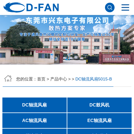
网站首页
关于91免费版下载网站
公司简介
董事长寄语
发展历程
公司优势
企业文化
荣誉资质
企业风采
仪器设备
视频中心
产品中心
DC轴流风扇
DC鼓风机
AC轴流风扇
EC轴流风扇
横流风扇
支架风扇
应用案例
您的位置：
首页
>
产品中心
>
>
DC轴流风扇5015-B
工程案例
解决方案
新闻资讯
公司新闻
行业资讯
DC轴流风扇
DC鼓风机
常见问题
2006
2010
2507
2510
3006
3007
3010
3510
4007
4010-B
4015
4020
4028
4510
5010
5015
5020
5025
6010
6015
6020
6025
6038
7010
7015
7025
8010
8015
8025-A
8025-B
8038
9025-B
8020
9238
1225-A
1225-B
1232
1238-A
1238-B
1425
1751
20060
2006
3507
4008
DFM4010B
4020
4506-A
4506-B
5008
5010
5015-A
5015-B
5016
5020-A
5020-B
5025-A
5025-B
6006
6008
6015-A
6015-B
6020
6025
6028-A
6028-B
7515
7525
7530-A
7530-B
8030-A
8030-B
9330-A
9330-C
9733
10033
1232
联系91免费版下载网站
AC轴流风扇
EC轴流风扇
8025
8038
9225
9238
1225
1238
1738
1751
2260
6025
8025
8038
9225
9238
1238
联系方式
客户留言
人才招聘