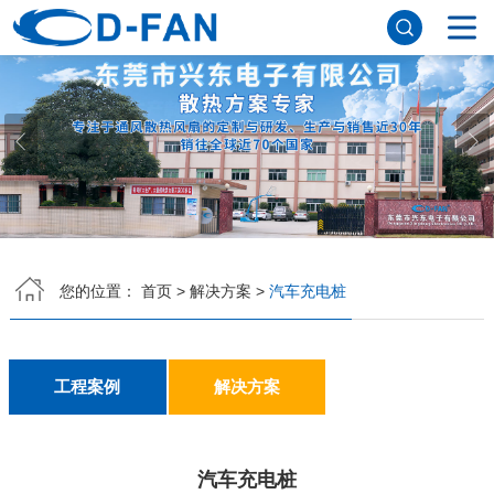
网站首页
关于91免费版下载网站
公司简介
董事长寄语
发展历程
公司优势
企业文化
荣誉资质
企业风采
仪器设备
视频中心
产品中心
DC轴流风扇
DC鼓风机
AC轴流风扇
EC轴流风扇
横流风扇
支架风扇
应用案例
您的位置：
首页
>
解决方案
>
汽车充电桩
工程案例
解决方案
新闻资讯
公司新闻
行业资讯
常见问题
工程案例
解决方案
联系91免费版下载网站
汽车充电桩
联系方式
客户留言
人才招聘