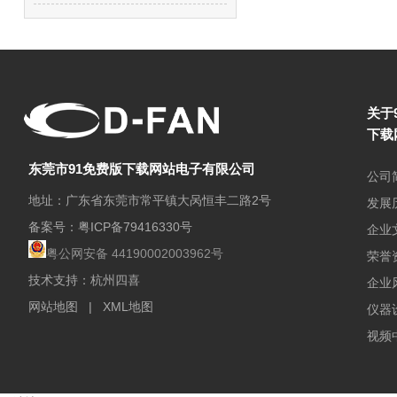
关于
下载
东莞市91免费版下载网站电子有限公司
公司
地址：广东省东莞市常平镇大呙恒丰二路2号
发展
备案号：
粤ICP备79416330号
企业
粤公网安备 44190002003962号
荣誉
技术支持：杭州四喜
企业
网站地图
|
XML地图
仪器
视频