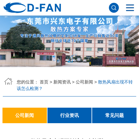
网站首页
关于91免费版下载网站
公司简介
董事长寄语
发展历程
公司优势
企业文化
荣誉资质
企业风采
仪器设备
视频中心
产品中心
DC轴流风扇
DC鼓风机
AC轴流风扇
EC轴流风扇
横流风扇
支架风扇
应用案例
您的位置：
首页
>
新闻资讯
>
公司新闻
>
散热风扇出现不转
该怎么检测？
工程案例
解决方案
新闻资讯
公司新闻
行业资讯
常见问题
公司新闻
行业资讯
常见问题
联系91免费版下载网站
联系方式
客户留言
人才招聘