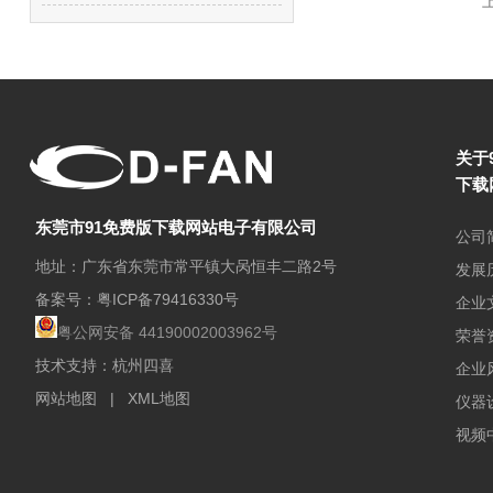
上
关于
下载
东莞市91免费版下载网站电子有限公司
公司
地址：广东省东莞市常平镇大呙恒丰二路2号
发展
备案号：
粤ICP备79416330号
企业
粤公网安备 44190002003962号
荣誉
技术支持：杭州四喜
企业
网站地图
|
XML地图
仪器
视频